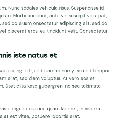
lum. Nunc sodales vehicula risus. Suspendisse id
justo. Morbi tincidunt, ante vel suscipit volutpat,
, sed do eiusm onsectetur adipiscing elit, sed do
el placerat eros, eu tincidunt velit. Consectetur
nis iste natus et
sadipscing elitr, sed diam nonumy eirmod tempor
yam erat, sed diam voluptua. At vero eos et
. Stet clita kasd gubergren, no sea takimata
ras congue eros nec quam laoreet, in viverra
 at est vitae, posuere lobortis erat.