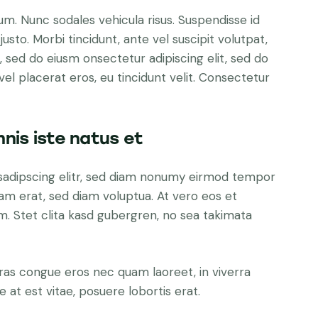
lum. Nunc sodales vehicula risus. Suspendisse id
justo. Morbi tincidunt, ante vel suscipit volutpat,
, sed do eiusm onsectetur adipiscing elit, sed do
el placerat eros, eu tincidunt velit. Consectetur
nis iste natus et
sadipscing elitr, sed diam nonumy eirmod tempor
yam erat, sed diam voluptua. At vero eos et
. Stet clita kasd gubergren, no sea takimata
ras congue eros nec quam laoreet, in viverra
 at est vitae, posuere lobortis erat.