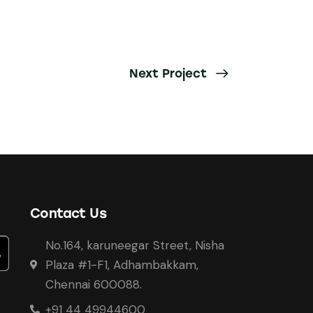
Next Project
Contact Us
No.164, karuneegar Street, Nisha
Plaza #1-F1, Adhambakkam,
Chennai 600088.
+91 44 49944600