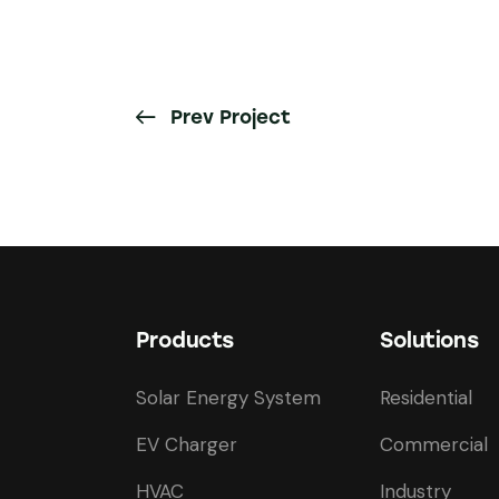
Prev Project
Products
Solutions
Solar Energy System
Residential
EV Charger
Commercial
HVAC
Industry